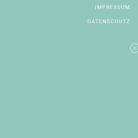
IMPRESSUM
DATENSCHUTZ
Datenschutz:
Mit dem Absenden des Kontaktformulars erklären Sie sich damit
einverstanden, dass wir die angegebenen Daten zur Bearbeitung der Anfrage
verwenden können
SENDEN
Asset Gifhorn
Grundbesitz GmbH
Am Waller Freihafen 1a
28217 Bremen
T 0421. 203 56 – 01
info@hohe-duene-gifhorn.de