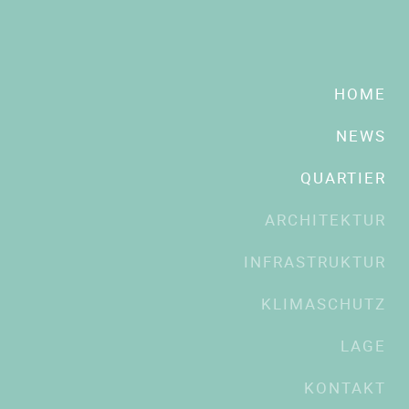
KONTAKT
SPRECHEN SIE UNS AN!
Haben Sie Interesse an unserem Projekt und haben weitere
HOME
Fragen? Dann kontaktieren Sie uns gerne.
NEWS
TELEFON
QUARTIER
ARCHITEKTUR
INFRASTRUKTUR
KLIMASCHUTZ
LAGE
KONTAKT